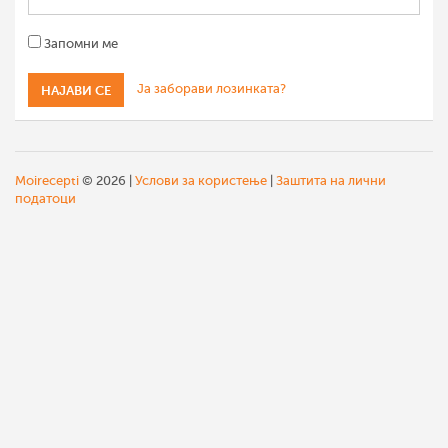
Запомни ме
Ја заборави лозинката?
Moirecepti
© 2026 |
Услови за користење
|
Заштита на лични
податоци