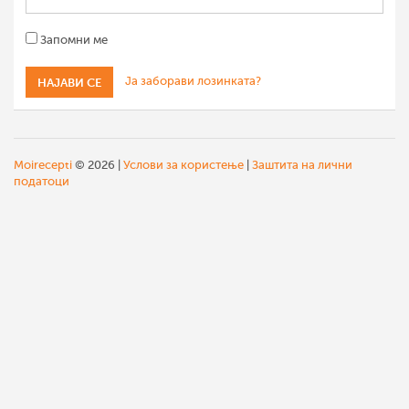
Запомни ме
Ја заборави лозинката?
Moirecepti
© 2026 |
Услови за користење
|
Заштита на лични
податоци