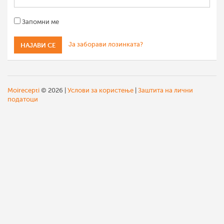
Запомни ме
Ја заборави лозинката?
Moirecepti
© 2026 |
Услови за користење
|
Заштита на лични
податоци