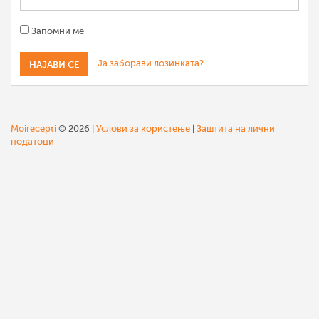
Запомни ме
Ја заборави лозинката?
Moirecepti
© 2026 |
Услови за користење
|
Заштита на лични
податоци