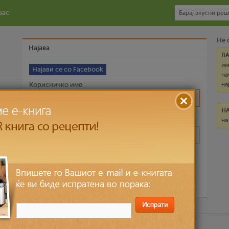
нас
Не 
Најава
В
им
Најави се со Facebook
на
Корисничко име
на
Н
на
Лозинка
Запомни ме
Ја заборави лозинката?
ични податоци