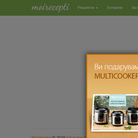
Рецепти
Готвачи
За 
Moirecepti
© 2026 |
Услови за користење
|
Заштита на л