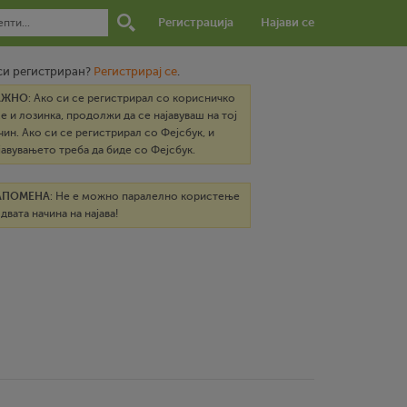
Регистрација
Најави се
си регистриран?
Регистрирај се
.
АЖНО
: Ако си се регистрирал со корисничко
е и лозинка, продолжи да се најавуваш на тој
чин. Ако си се регистрирал со Фејсбук, и
јавувањето треба да биде со Фејсбук.
АПОМЕНА
: Не е можно паралелно користење
 двата начина на најава!