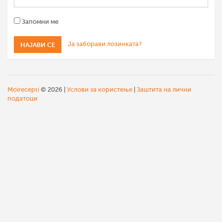
Запомни ме
Ја заборави лозинката?
Moirecepti
© 2026 |
Услови за користење
|
Заштита на лични
податоци