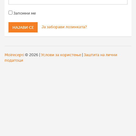
Запомни ме
Ја заборави лозинката?
Moirecepti
© 2026 |
Услови за користење
|
Заштита на лични
податоци