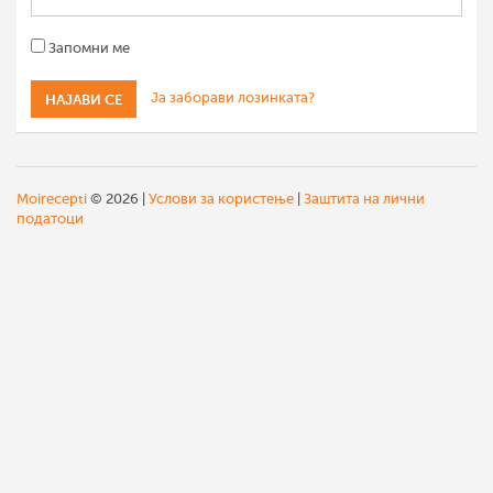
Запомни ме
Ја заборави лозинката?
Moirecepti
© 2026 |
Услови за користење
|
Заштита на лични
податоци