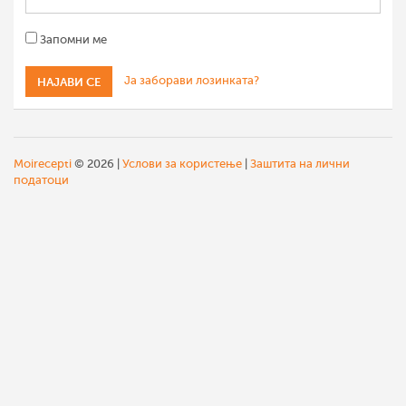
Запомни ме
Ја заборави лозинката?
Moirecepti
© 2026 |
Услови за користење
|
Заштита на лични
податоци