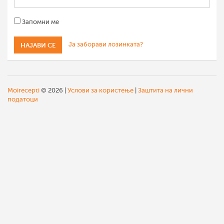
Запомни ме
Ја заборави лозинката?
Moirecepti
© 2026 |
Услови за користење
|
Заштита на лични
податоци