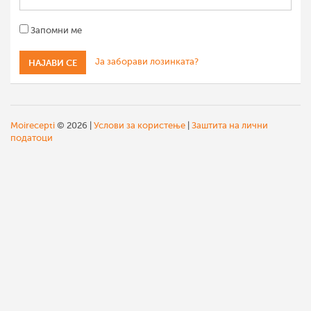
Запомни ме
Ја заборави лозинката?
Moirecepti
© 2026 |
Услови за користење
|
Заштита на лични
податоци