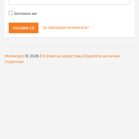
Запомни ме
Ја заборави лозинката?
Moirecepti
© 2026 |
Услови за користење
|
Заштита на лични
податоци