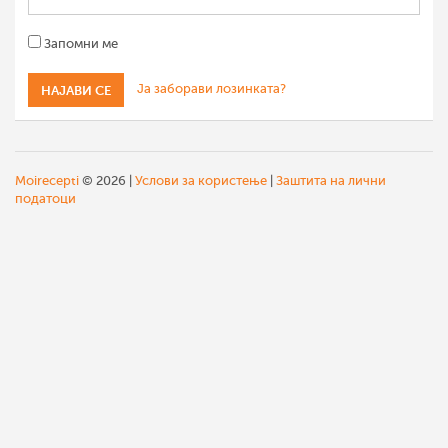
Запомни ме
Ја заборави лозинката?
Moirecepti
© 2026 |
Услови за користење
|
Заштита на лични
податоци