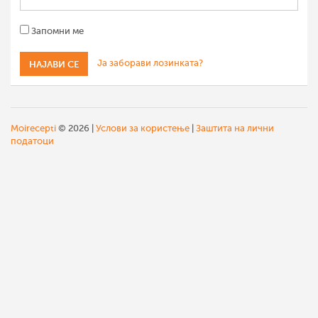
Запомни ме
Ја заборави лозинката?
Moirecepti
© 2026 |
Услови за користење
|
Заштита на лични
податоци