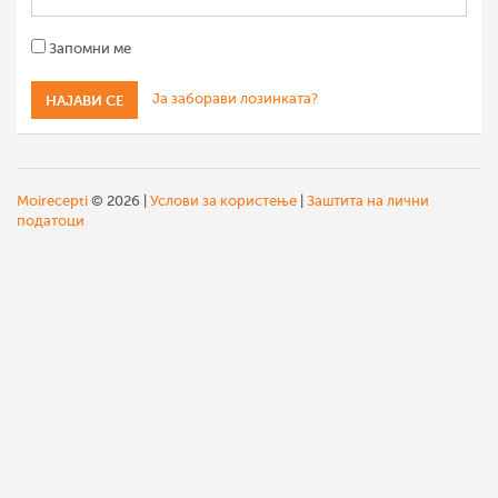
Запомни ме
Ја заборави лозинката?
Moirecepti
© 2026 |
Услови за користење
|
Заштита на лични
податоци