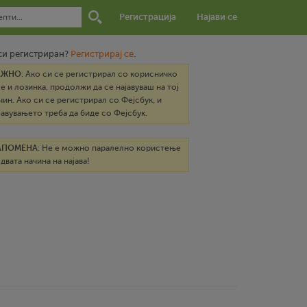
Регистрација
Најави се
си регистриран?
Регистрирај се
.
АЖНО
: Ако си се регистрирал со корисничко
е и лозинка, продолжи да се најавуваш на тој
чин. Ако си се регистрирал со Фејсбук, и
јавувањето треба да биде со Фејсбук.
АПОМЕНА
: Не е можно паралелно користење
 двата начина на најава!