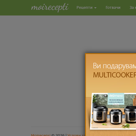
Рецепти
Готвачи
За 
Moirecepti
© 2026 |
Услови за користење
|
Заштита на л