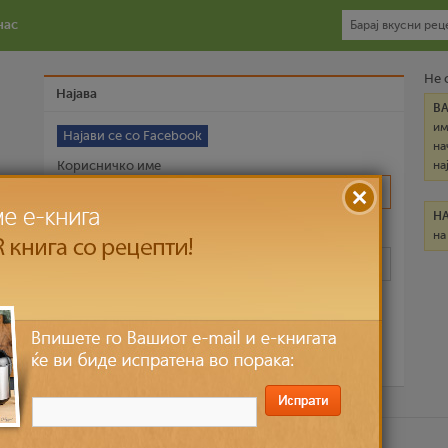
нас
Не 
Најава
В
им
Најави се со Facebook
на
Корисничко име
на
Н
на
Лозинка
Запомни ме
Ја заборави лозинката?
ични податоци