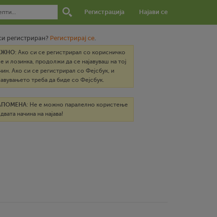
Регистрација
Најави се
си регистриран?
Регистрирај се
.
АЖНО
: Ако си се регистрирал со корисничко
е и лозинка, продолжи да се најавуваш на тој
чин. Ако си се регистрирал со Фејсбук, и
јавувањето треба да биде со Фејсбук.
АПОМЕНА
: Не е можно паралелно користење
 двата начина на најава!