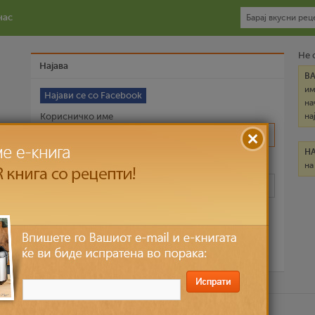
нас
Не 
Најава
В
им
Најави се со Facebook
на
Корисничко име
на
Н
на
Лозинка
Запомни ме
Ја заборави лозинката?
ични податоци