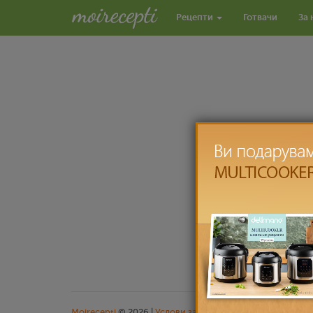
Рецепти
Готвачи
За 
Moirecepti
© 2026 |
Услови за користење
|
Заштита на л