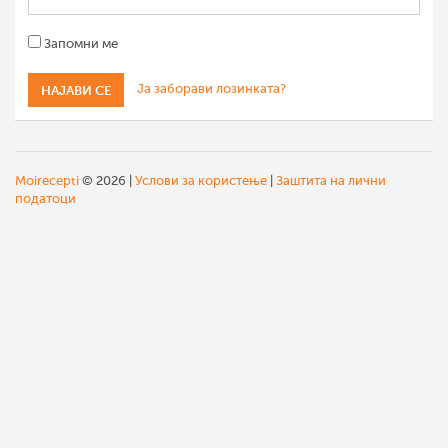
Запомни ме
Ја заборави лозинката?
Moirecepti
© 2026 |
Услови за користење
|
Заштита на лични
податоци