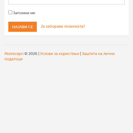
Запомни ме
Ја заборави лозинката?
Moirecepti
© 2026 |
Услови за користење
|
Заштита на лични
податоци