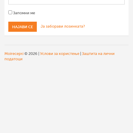
Запомни ме
Ја заборави лозинката?
Moirecepti
© 2026 |
Услови за користење
|
Заштита на лични
податоци