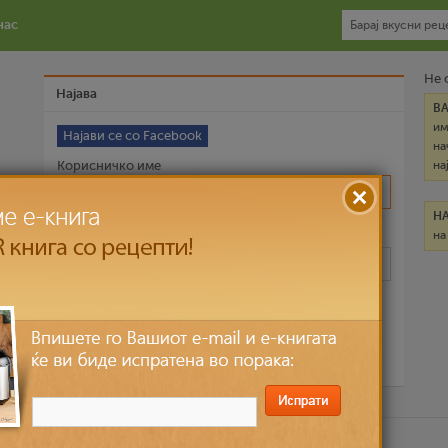
нас
Не 
Најава
В
им
Најави се со Facebook
на
Корисничко име
на
Н
на
Лозинка
Запомни ме
Ја заборави лозинката?
ични податоци