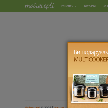
Рецепти
Готвачи
За 
Moirecepti
© 2026 |
Услови за користење
|
Заштита на л