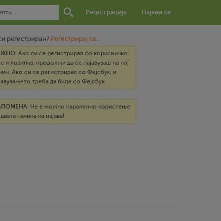
Регистрација
Најави се
си регистриран?
Регистрирај се
.
АЖНО
: Ако си се регистрирал со корисничко
е и лозинка, продолжи да се најавуваш на тој
чин. Ако си се регистрирал со Фејсбук, и
јавувањето треба да биде со Фејсбук.
АПОМЕНА
: Не е можно паралелно користење
 двата начина на најава!