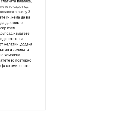
а слатката павлака,
нете го садот од
 павлаката околу 3
те ги, нема да ви
ода да омекне
ксер крем
друг сад изматете
оединетете ги
от желатин, додека
латин и зелената
не хомогена.
ратете го повторно
е ја со омиленото