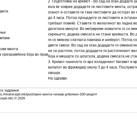
2. Подготовка на кремот - Во сад на оган додајте ј
кога ќе зоврие додадете ги листовите мента, остра
квити
оганот и оставете ги така листовите да остојат во
до 4 часа. Потоа процeдете ги листовите и остране
требаат повеќе. Ставете го желатинот во ладна в
десетина минути. Во меѓувреме изматете го со ми
рење
сирењето, додека смесата не стане кремаста. Во 
авлака
ги со миксер слатката павлака и шеќерот. Потоа с
двете смеси. Во сад на оган додадете го омекнати
тови мента
не се растопи, потоа додадете ги растопениот же
 прехрамбена боја во прав
боја и мешајте со шпатула, додека смесата не ста
3. Кремот нанесете го врз изладениот бисквит и в
калапот во фрижидер околу 3 до 4 часа. Послужет
овошје.
На здравје.
 се задржани
ps://moirecepti.mk/post/орео-мента-чизкејк-јубилеен-200-рецепт
cepti.mk) © 2026