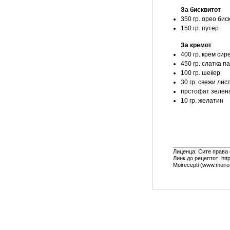
За бисквитот
350 гр. орео бис
150 гр. путер
За кремот
400 гр. крем си
450 гр. слатка п
100 гр. шеќер
30 гр. свежи лис
прстофат зелена
10 гр. желатин
Лиценца: Сите права
Линк до рецептот: htt
Moirecepti (www.moire