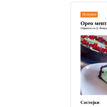
Испечати
Орео мента
Објавено на 11 Февру
Состојки