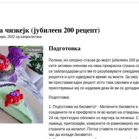
 чизкејк (јубилеен 200 рецепт)
ари, 2022 од sanjasnezana
Подготовка
Отстрани
Полека, но сигурно стасав до мојот јубилеен 200 
сите активни членови на оваа прекрасна страна са
се заблагодарам што ми го разубавувате секојдне
рецепти и што одвојувате време за моите. За овој 
ви преставам еден рецепт исто така скромен и ед
приготвување кој се надевам дека ќе ви се допадн
Подготовка:
1. Подготовка на бисквитот - Мелените бисквити и
соединете ги и префрлете ги во калап на отварање
24 см, претходно обложен со хартија за печење. 
лажица, притискајќи, измазнете ги рамномерно ни
страните на калапот. Потоа ставете го калапот в
час да излади бисквитот.