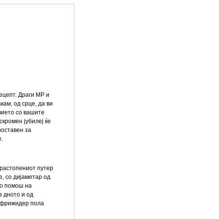
рецепт. Драги МР и
кам, од срце, да ви
вието со вашите
скромен јубилеј ќе
ноставен за
е.
 растопениот путер
, со дијаметар од
Со помош на
з дното и од
о фрижидер пола