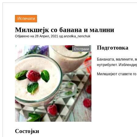
Испечати
Милкшејк со банана и малини
Објавено на 28 Април, 2021 од anzelika_nenchuk
Подготовка
Отстрани
Бананата, малините, м
нутрибулет. Изблендир
Милкшејкот ставете го 
Состојки