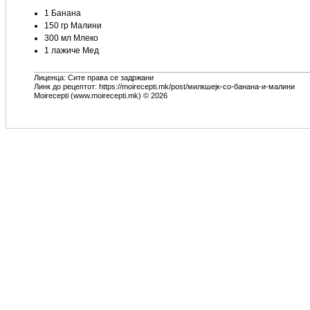
1 Банана
150 гр Малини
300 мл Млеко
1 лажиче Мед
Лиценца: Сите права се задржани
Линк до рецептот: https://moirecepti.mk/post/милкшејк-со-банана-и-малини
Moirecepti (www.moirecepti.mk) © 2026