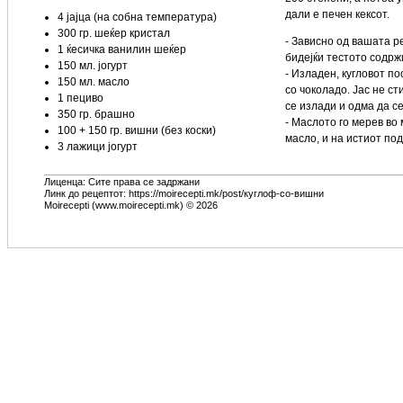
дали е печен кексот.
4 јајца (на собна температура)
300 гр. шеќер кристал
- Зависно од вашата р
1 ќесичка ванилин шеќер
бидејќи тестото содржи
150 мл. јогурт
- Изладен, кугловот по
150 мл. масло
со чоколадо. Јас не с
1 пециво
се излади и одма да се
350 гр. брашно
- Маслото го мерев во
100 + 150 гр. вишни (без коски)
масло, и на истиот поде
3 лажици јогурт
Лиценца: Сите права се задржани
Линк до рецептот: https://moirecepti.mk/post/куглоф-со-вишни
Moirecepti (www.moirecepti.mk) © 2026