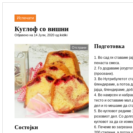
Испечати
Куглоф со вишни
Објавено на 14 Јули, 2020 од ikidiki
Подготовка
Отстрани
1. Во сад ги ставаме ј
пенаста смеса.
2. Го додаваме јогурт
(просеани).
3. Во Нутрибулетот ста
блендираме, а потоа 
јајца, блендираме, до
4. Во намрсен и набра
тесто и оставаме мал 
дел и го мешаме да ст
5. Во кугловот редиме 
розовиот дел. Со дол
кугловот за да се изм
Состојки
6. Печеме во загреана
200 степени, а потоа 