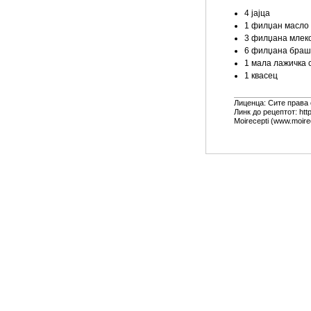
4 јајца
1 филџан масло
3 филџана млек
6 филџана бра
1 мала лажичка 
1 квасец
Лиценца: Сите права
Линк до рецептот: htt
Moirecepti (www.moire