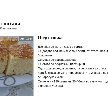
 погача
020 од jasmnka
Подготовка
Отстрани
Две јајца се матат како за торта.
Се додава сол, па млекото и зејтинот, стасаниот кв
брашното.
Се меша со дрвена лажица.
Се става во подмачкан плех бр 28.
Одозгора се ренда сирење, па се остава да стаса.
Кога ќе стаса се матат преостанатите 2 јајца и се
се наросува сусам.
Се пече на 180 степени. 30-40мин во зависност од
1 филџан = 150мл