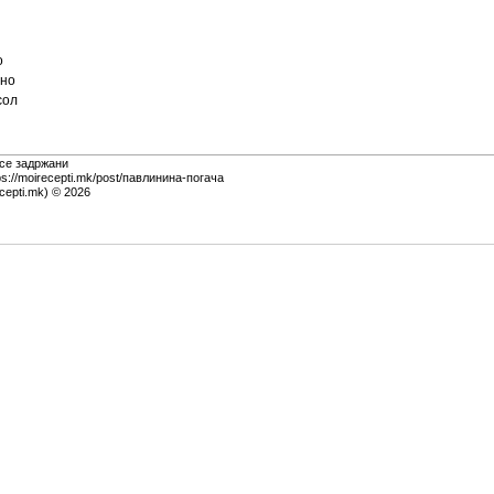
о
шно
сол
 се задржани
ps://moirecepti.mk/post/павлинина-погача
cepti.mk) © 2026