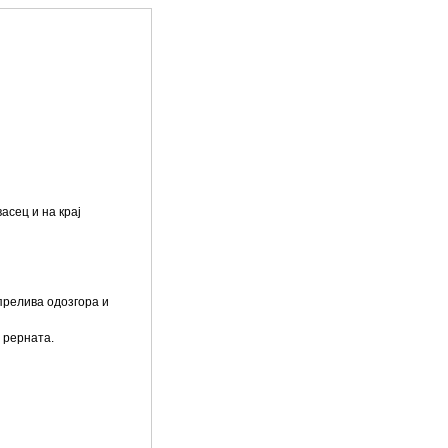
асец и на крај
 прелива одозгора и
 рерната.