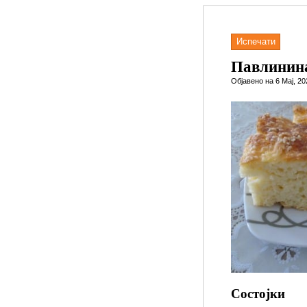
Испечати
Павлинина
Објавено на 6 Мај, 2
Состојки