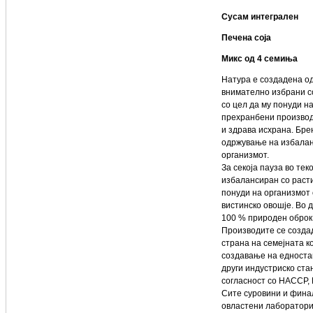
Сусам интегрален
Печена соја
Микс од 4 семиња
Натура
е создадена од
внимателно избрани со
со цел да му понуди 
прехранбени производи
и здрава исхрана. Бре
одржување на избалан
организмот.
За секоја пауза во те
избалансиран со расти
понуди на организмот 
вистинско овошје. Во д
100 % природен оброк
Производите се создад
страна на семејната к
создавање на едностав
други индустриско ст
согласност со HACCP,
Сите суровини и фина
овластени лаборатории