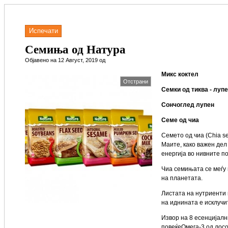
Испечати
Семиња од Натура
Објавено на 12 Август, 2019 од
Микс коктел
Отстрани
Семки од тиква - луп
Сончоглед лупен
Семе од чиа
Семето од чиа (Chia s
Маите, како важен дел
енергија во нивните по
Чиа семињата се меѓу 
на планетата.
Листата на нутриенти 
на иднината е исклуч
Извор на 8 есенцијалн
повеќеОмега-3 од лосо