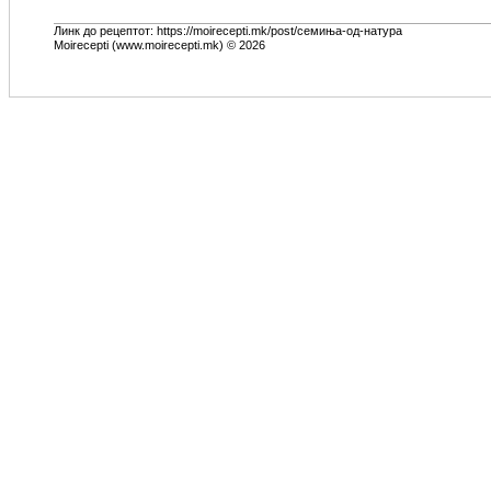
Линк до рецептот: https://moirecepti.mk/post/семиња-од-натура
Moirecepti (www.moirecepti.mk) © 2026