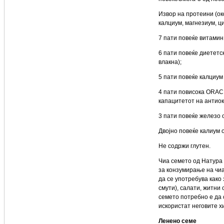
Извор на протеини (ок
калциум, магнезиум, ци
7 пати повеќе витамин
6 пати повеќе диететс
влакна);
5 пати повеќе калциум
4 пати повисока ORAC 
капацитетот на антиок
3 пати повеќе железо 
Двојно повеќе калиум 
Не содржи глутен.
Чиа семето од Натура 
за конзумирање на чиа
да се употребува како
смути), салати, житни
семето потребно е да 
искористат неговите х
Ленено семе