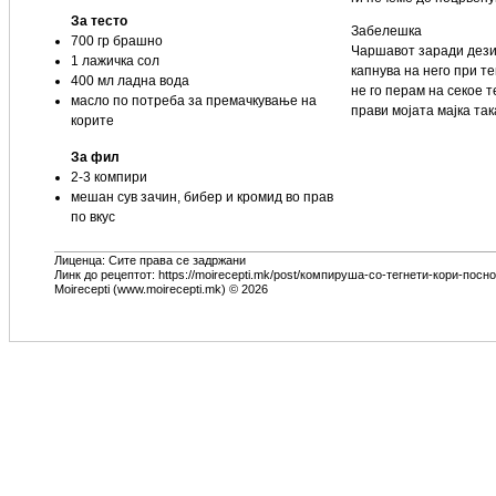
За тесто
Забелешка
700 гр брашно
Чаршавот заради дезин
1 лажичка сол
капнува на него при те
400 мл ладна вода
не го перам на секое т
масло по потреба за премачкување на
прави мојата мајка така
корите
За фил
2-3 компири
мешан сув зачин, бибер и кромид во прав
по вкус
Лиценца: Сите права се задржани
Линк до рецептот: https://moirecepti.mk/post/компируша-со-тегнети-кори-посно
Moirecepti (www.moirecepti.mk) © 2026