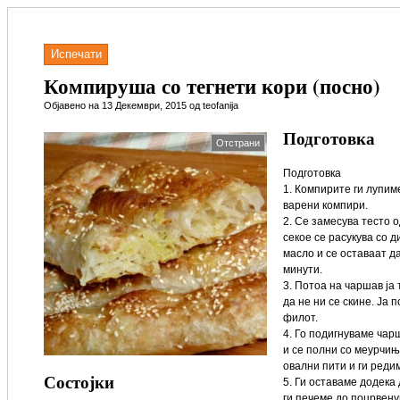
Испечати
Компируша со тегнети кори (посно)
Објавено на 13 Декември, 2015 од teofanija
Подготовка
Отстрани
Подготовка
1. Компирите ги лупим
варени компири.
2. Се замесува тесто о
секое се расукува со д
масло и се оставаат да
минути.
3. Потоа на чаршав ја
да не ни се скине. Ја 
филот.
4. Го подигнуваме чар
и се полни со меурчињ
овални пити и ги реди
Состојки
5. Ги оставаме додека
ги печеме до поцрвен