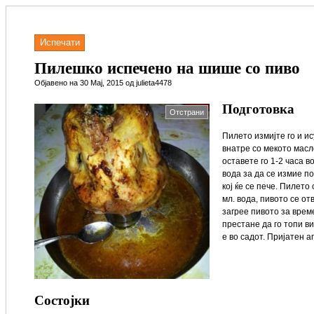
Испечати
Пилешко испечено на шише со пиво
Објавено на 30 Мај, 2015 од julieta4478
Подготовка
Отстрани
Пилето измијте го и ис
внатре со мекото масл
оставете го 1-2 часа 
вода за да се измие по
кој ќе се пече. Пилето
мл. вода, пивото се от
загрее пивото за време
престане да го топи вие
е во садот. Пријатен а
Состојки