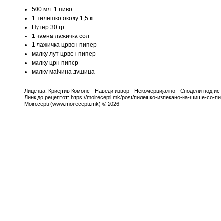
500 мл. 1 пиво
1 пилешко околу 1,5 кг.
Путер 30 гр.
1 чаена лажичка сол
1 лажичка црвен пипер
малку лут црвен пипер
малку црн пипер
малку мајчина душица
Лиценца:
Криејтив Комонс - Наведи извор - Некомерцијално - Сподели под ис
Линк до рецептот: https://moirecepti.mk/post/пилешко-изпекано-на-шише-со-п
Moirecepti (www.moirecepti.mk) © 2026