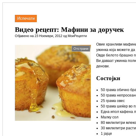
Испечати
Видео рецепт: Мафини за доручек
Објавено на 23 Ноември, 2012 од МоиРецепти
Овие хранливи мафини
Отстрани
ужинка која можете да 
Овде белото брашно г
Ви даваат ужинка полн
денови.
Состојки
50 грама обично б
50 грама непросеа
25 грама овес
50 грама шеќер во 
Една ипол кафена л
Малку сол
80 милилитри млек
30 милилитри раст
1 јајце