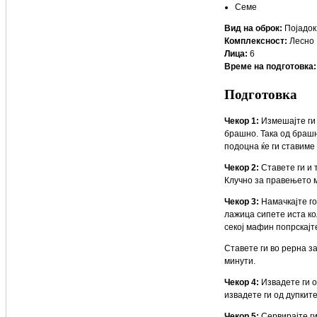
Семе
Вид на оброк:
Појадок
Комплексност:
Лесно
Лица:
6
Време на подготовка:
Подготовка
Чекор 1:
Измешајте ги 
брашно. Така од брашн
подоцна ќе ги ставиме
Чекор 2:
Ставете ги и 
Клучно за правењето 
Чекор 3:
Намачкајте го
лажица сипете иста кол
секој мафин попрскајт
Ставете ги во рерна з
минути.
Чекор 4:
Извадете ги о
извадете ги од дупките
Чекор 5:
Сервирајте ги