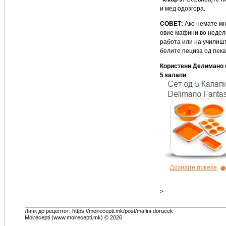
и мед одозгора.
СОВЕТ:
Ако немате мн
овие мафини во недела
работа или на училишт
белите пецива од пека
Користени Делимано с
5 калапи
>
Линк до рецептот: https://moirecepti.mk/post/mafini-dorucek
Moirecepti (www.moirecepti.mk) © 2026