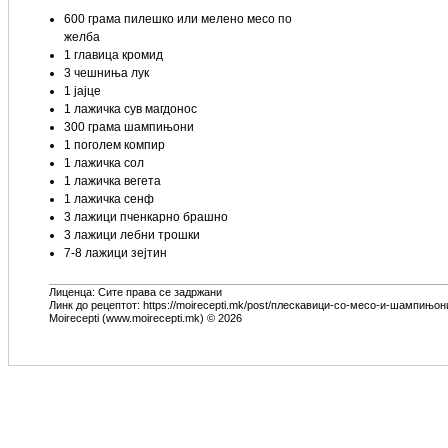
600 грама пилешко или мелено месо по
желба
1 главица кромид
3 чешниња лук
1 јајце
1 лажичка сув магдонос
300 грама шампињони
1 поголем компир
1 лажичка сол
1 лажичка вегета
1 лажичка сенф
3 лажици пченкарно брашно
3 лажици лебни трошки
7-8 лажици зејтин
Лиценца: Сите права се задржани
Линк до рецептот: https://moirecepti.mk/post/плескавици-со-месо-и-шампињон
Moirecepti (www.moirecepti.mk) © 2026