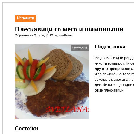
Испечати
Плескавици со месо и шампињони
Објавено на 2 Јули, 2012 од Svetlanali
Подготовка
Отстрани
Во длабок сад ги ренд
лукот и компирот. Ги 
другите припремени с
и со лажица. Во тава г
земаме од смесата и с
дека ќе ви се допадне 
овие плескавици.
Состојки