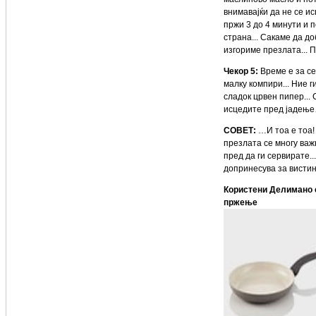
внимавајќи да не се и
пржи 3 до 4 минути и п
страна... Сакаме да д
изгориме презлата... 
Чекор 5:
Време е за се
малку компири... Ние г
сладок црвен пипер... 
исцедите пред јадењ
СОВЕТ:
…И тоа е тоа!
презлата се многу важ
пред да ги сервирате..
допринесува за висти
Користени Делимано с
пржење