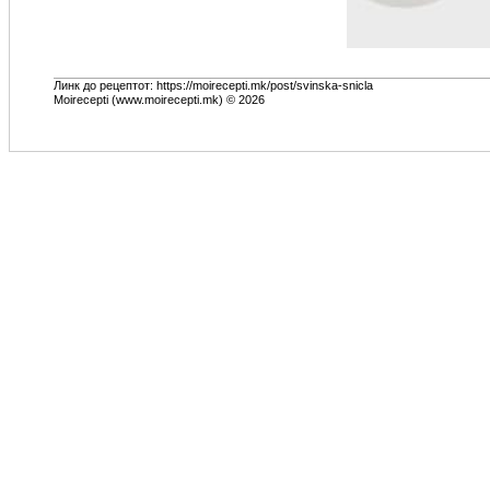
Линк до рецептот: https://moirecepti.mk/post/svinska-snicla
Moirecepti (www.moirecepti.mk) © 2026