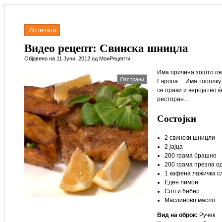
Испечати
Видео рецепт: Свинска шницла
Објавено на 11 Јуни, 2012 од МоиРецепти
Има причина зошто ово
Отстрани
Европа… Има тооолку д
се прави и веројатно ќ
ресторан...
Состојки
2 свински шницли
2 јајца
200 грама брашно
200 грама презла о
1 кафена лажичка с
Еден лимон
Сол и бибер
Маслиново масло
Вид на оброк:
Ручек