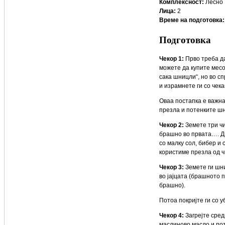
Комплексност:
Лесно
Лица:
2
Време на подготовка:
Подготовка
Чекор 1:
Прво треба д
можете да купите месо 
сака шницли“, но во с
и израмнете ги со чека
Оваа постапка е важна
презла и потенките шн
Чекор 2:
Земете три ч
брашно во првата…. Две
со малку сол, бибер и
користиме презла од ч
Чекор 3:
Земете ги шни
во јајцата (брашното п
брашно).
Потоа покријте ги со 
Чекор 4:
Загрејте сред
маслиново масло и пот