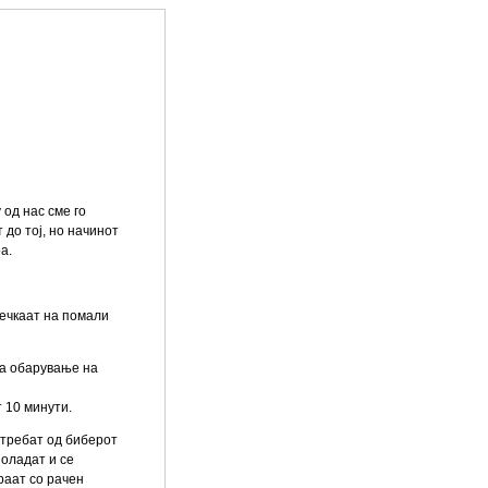
 од нас сме го
 до тој, но начинот
а.
сечкаат на помали
 за обарување на
 10 минути.
е требат од биберот
 оладат и се
раат со рачен