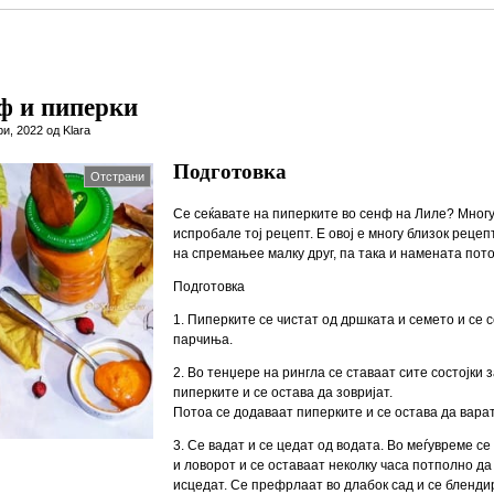
нф и пиперки
и, 2022 од Klara
Подготовка
Отстрани
Се сеќавате на пиперките во сенф на Лиле? Многу
испробале тој рецепт. Е овој е многу близок рецепт
на спремањее малку друг, па така и намената пото
Подготовка
1. Пиперките се чистат од дршката и семето и се 
парчиња.
2. Во тенџере на рингла се ставаат сите состојки
пиперките и се остава да зовријат.
Потоа се додаваат пиперките и се остава да варат
3. Се вадат и се цедат од водата. Во меѓувреме с
и ловорот и се оставаат неколку часа потполно да
исцедат. Се префрлаат во длабок сад и се бленди