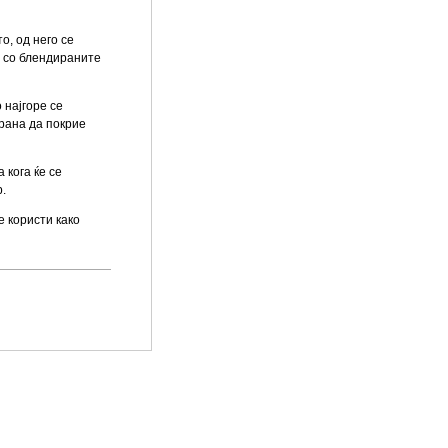
о, од него се
а со блендираните
 најгоре се
рана да покрие
 кога ќе се
р.
е користи како