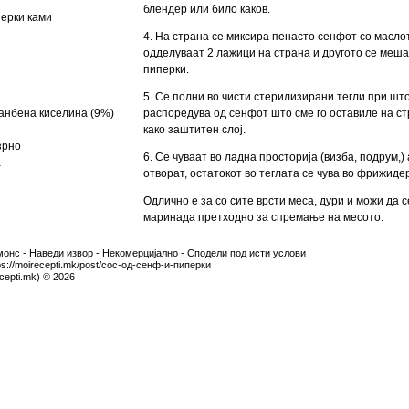
блендер или било каков.
перки ками
4. На страна се миксира пенасто сенфот со маслот
одделуваат 2 лажици на страна и другото се меш
пиперки.
5. Се полни во чисти стерилизирани тегли при што
анбена киселина (9%)
распоредува од сенфот што сме го оставиле на ст
како заштитен слој.
зрно
6. Се чуваат во ладна просторија (визба, подрум,) а
а
отворат, остатокот во теглата се чува во фрижиде
Одлично е за со сите врсти меса, дури и можи да с
маринада претходно за спремање на месото.
монс - Наведи извор - Некомерцијално - Сподели под исти услови
ps://moirecepti.mk/post/сос-од-сенф-и-пиперки
cepti.mk) © 2026