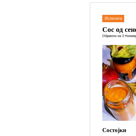
Испечати
Сос од се
Објавено на 3 Ноемвр
Состојки