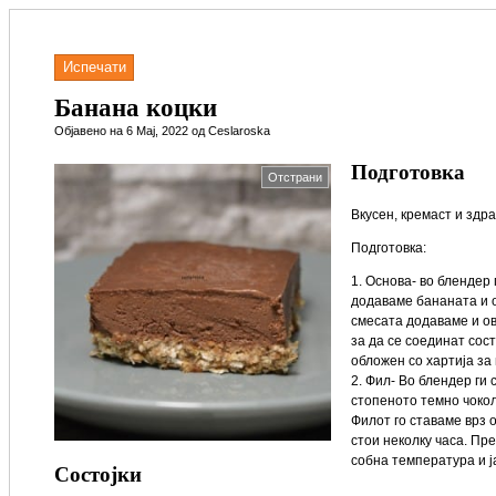
Испечати
Банана коцки
Објавено на 6 Мај, 2022 од Ceslaroska
Подготовка
Отстрани
Вкусен, кремаст и здра
Подготовка:
1. Основа- во блендер
додаваме бананата и о
смесата додаваме и ов
за да се соединат сост
обложен со хартија за
2. Фил- Во блендер ги 
стопеното темно чокол
Филот го ставаме врз 
стои неколку часа. Пр
собна температура и ј
Состојки