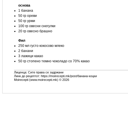
основа
1 банана
50 гр ореви
50 гр урми
100 гр овесни снегулки
20 гр овесно брашно
Фил
250 мл густо кокосово млеко
2 банани
3 лажици какао
50 гр стопено темно чоколадо со 70% какао
Лиценца: Сите права се задржани
Линк до рецептот: https://moirecepti.mk/post/банана-коцки
Moirecepti (www.moirecepti.mk) © 2026