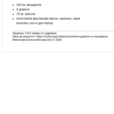
150 гр. моцарела
4 домати
70 гр. презла
попотреба маслиново масло, оригано, свеж
босилок, сол и црн пипер
Лиценца: Сите права се задржани
Линк до рецептот: https://moirecepti.mk/post/полнети-домати-со-моцарела
Moirecepti (www.moirecepti.mk) © 2026