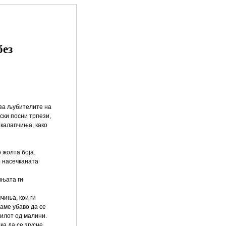
без
 за љубителите на
ски посни трпези,
 калапчиња, како
 жолта боја.
о насечканата
ињата ги
чиња, кои ги
аме убаво да се
филот од малини.
ка да се згусне