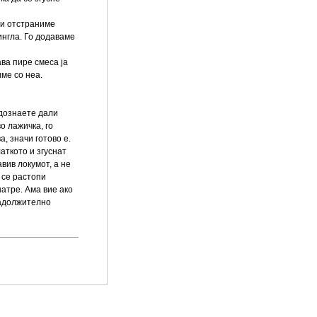
ги отстраниме
ингла. Го додаваме
ва пире смеса ја
име со неа.
 дознаете дали
о лажичка, го
а, значи готово е.
аткото и згуснат
вив локумот, а не
 се растопи
натре. Ама вие ако
задолжително