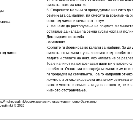
смесата, како за слатко.
6. Сварените малини ги процедуваме низ сито да 
ум
семчињата од малини, па смесата ја враќаме на р
сокот од лимон и сечканиот локум.
усница
7. Мешаме до растопување на локумот. Малинаста
оставаме да излади па секоја сусам корпа ја полн
Декорираме по желба.
Забелешка
Корпите ги формирав во калапи за мафини. За да
к од лимон
смесата со малини згуснала земате од шербетот в
ладите и ставате на нокт. Ако капката не се разлев
Тоа е начинот на кој дознавам дали ми е варено сл
шербетот. Откако ми се сварија малините им го ста
ги процедив од семчињата. Тоа го направив откако
локумот, и откако видов дека има многу семчиња в
сакате можете и семчињата да ги оставате, не е 
нивното отстранување.
tps://moirecepti.mk/post/малинасти-локум-корпи-посно-без-масло
cepti.mk) © 2026