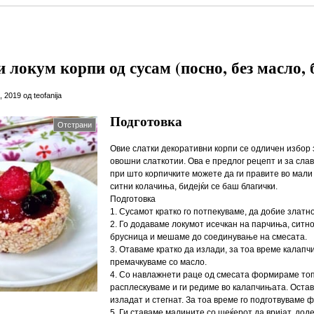
локум корпи од сусам (посно, без масло, 
 2019 од teofanija
Подготовка
Отстрани
Овие слатки декоративни корпи се одличен избор
овошни слаткотии. Ова е предлог рецепт и за слав
при што корпичките можете да ги правите во мали
ситни колачиња, бидејќи се баш благички.
Подготовка
1. Сусамот кратко го потпекуваме, да добие златно
2. Го додаваме локумот исечкан на парчиња, ситн
брусница и мешаме до соединување на смесата.
3. Отаваме кратко да излади, за тоа време калапч
премачкуваме со масло.
4. Со навлажнети раце од смесата формираме топ
расплескуваме и ги редиме во калапчињата. Остав
изладат и стегнат. За тоа време го подготвуваме 
5. Ги ставаме малините со шеќерот да вријат, доде