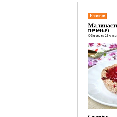
Испечати
Малинасти 
печење)
Објавено на 25 Април,
Состојки