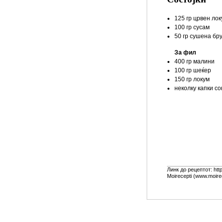
125 гр црвен лок
100 гр сусам
50 гр сушена бр
За фил
400 гр малини
100 гр шеќер
150 гр локум
неколку капки со
Линк до рецептот: ht
Moirecepti (www.moire