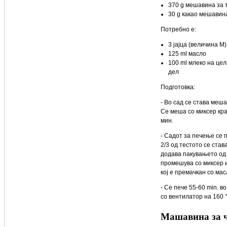
370 g мешавина за 
30 g какао мешавин
Потребно е:
3 јајца (величина М)
125 ml масло
100 ml млеко на це
дел
Подготовка:
- Во сад се става меша
Се меша со миксер кра
мин.
- Садот за печење се 
2/3 од тестото се став
додава пакувањeто од 
промешува со миксер и
кој е премачкан со ма
- Се пече 55-60 min. в
со вентилатор на 160 
Машавина за 