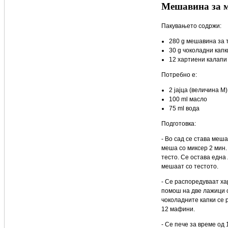
Мешавина за 
Пакувањето содржи:
280 g мешавина за 
30 g чоколадни капк
12 хартиени калапи
Потребно е:
2 јајца (величина М)
100 ml масло
75 ml вода
Подготовка:
- Во сад се става меша
меша со миксер 2 мин.
тесто. Се остава една
мешаат со тестото.
- Се распоредуваат ха
помош на две лажици с
чоколадните капки се 
12 мафини.
- Се пече за време од