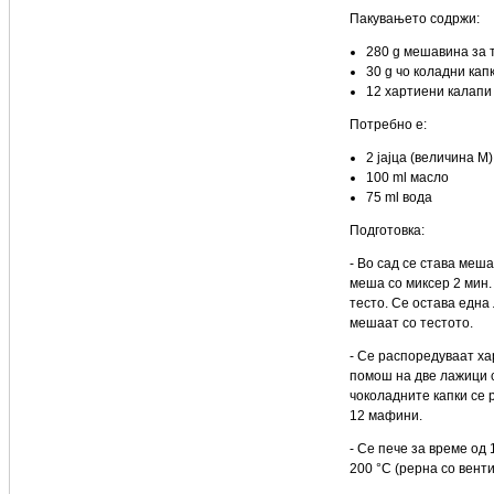
Пакувањето содржи:
280 g мешавина за 
30 g чо коладни кап
12 хартиени калапи
Потребно е:
2 јајца (величина М)
100 ml масло
75 ml вода
Подготовка:
- Во сад се става меша
меша со миксер 2 мин.
тесто. Се остава една
мешаат со тестото.
- Се распоредуваат ха
помош на две лажици с
чоколадните капки се 
12 мафини.
- Се пече за време од
200 °C (рерна со венти