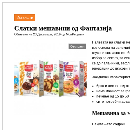
Испечати
Слатки мешавини од Фантазија
Објавено на 23 Декември, 2019 од МоиРецепти
Палетата на слатки м
Отстрани
врз основа на селекци
вкусови согласно жел
избор за секого, за се
се до палачинки, вафл
генерации до вкусови 
Заеднички карактерист
брза и лесна подгот
нема можност за гр
печење од 15 до 50 
сите потребни дода
Мешавина за 
Пакувањето содржи: