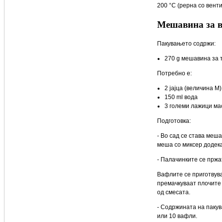
200 °C (рерна со венти
Мешавина за 
Пакувањето содржи:
270 g мешавина за 
Потребно е:
2 јајца (величина М)
150 ml вода
3 големи лажици ма
Подготовка:
- Во сад се става меша
меша со миксер додека
- Палачинките се пржа
Вафлите се приготвува
премачкуваат плочите 
од смесата.
- Содржината на паку
или 10 вафли.