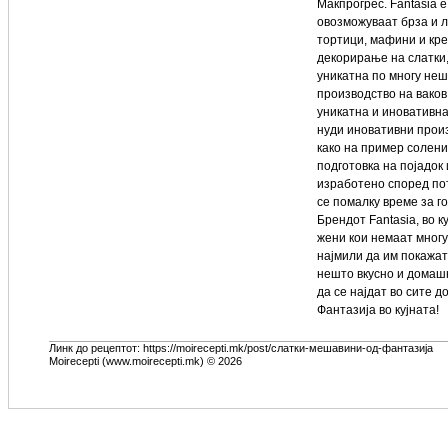
Макпрогрес. Fantasia е
овозможуваат брза и л
тортици, мафини и кре
декорирање на слатки,
уникатна по многу неш
производство на ваков
уникатна и иновативна
нуди иновативни произ
како на пример солени
подготовка на појадок
изработено според по
се помалку време за го
Брендот Fantasia, во 
жени кои немаат многу
најмили да им покажат
нешто вкусно и домашн
да се најдат во сите д
Фантазија во кујната!
Линк до рецептот: https://moirecepti.mk/post/слатки-мешавини-од-фантазија
Moirecepti (www.moirecepti.mk) © 2026