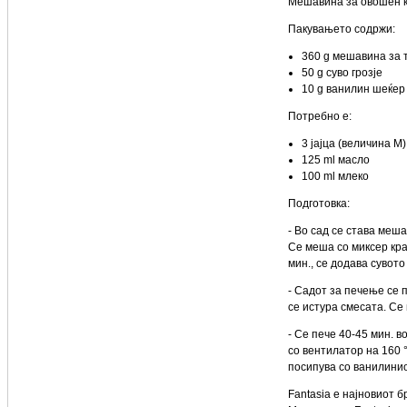
Мешавина за овошен ко
Пакувањето содржи:
360 g мешавина за 
50 g суво грозје
10 g ванилин шеќер
Потребно е:
3 јајца (величина М)
125 ml масло
100 ml млеко
Подготовка:
- Во сад се става меша
Се меша со миксер кра
мин., се додава сувото
- Садот за печење се 
се истура смесата. Се
- Се пече 40-45 мин. 
со вентилатор на 160 
посипува со ванилини
Fantasia
е најновиот б