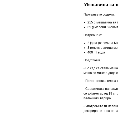
Мешавина за п
Пакувањето содржи:
215 g мешавина за 
65 g мелени бискви
Потребно е:
2 јајца (велечина М)
3 големи лажици ма
400 ml вода
Подготовка:
- Во сад се става меша
меша со миксер додека
- Приготвената смеса 
- Содржината на паку
со дијаметар од 19 cm
палачинки варира.
- Употребете ги мелен
декорирањето на пал