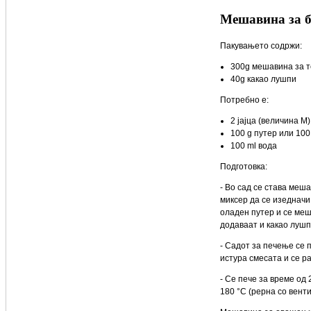
Мешавина за 
Пакувањето содржи:
300g мешавина за т
40g какао лушпи
Потребно е:
2 јајца (величина М)
100 g путер или 100
100 ml вода
Подготовка:
- Во сад се става меша
миксер да се изедначи
оладен путер и се меш
додаваат и какао лушп
- Садот за печење се 
истура смесата и се р
- Се пече за време од
180 °C (рерна со вент