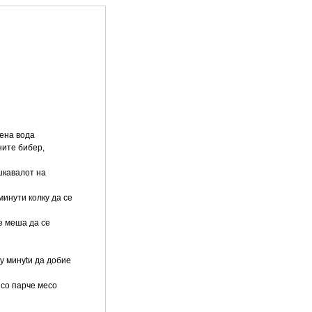
лена вода
ните бибер,
шкавалот на
минути колку да се
се меша да се
ку минуtи да добие
 со парче месо