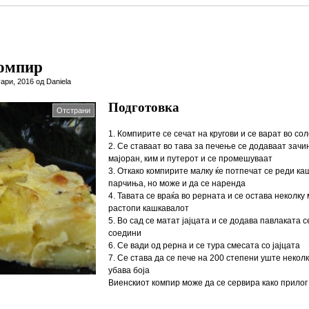
компир
ари, 2016 од Daniela
Подготовка
Отстрани
1. Компирите се сечат на кругови и се варат во со
2. Се ставаат во тава за печење се додаваат зачи
мајоран, ким и путерот и се промешуваат
3. Откако компирите малку ќе потпечат се реди ка
парчиња, но може и да се наренда
4. Тавата се враќа во рерната и се остава неколку 
растопи кашкавалот
5. Во сад се матат јајцата и се додава павлаката 
соедини
6. Се вади од рерна и се тура смесата со јајцата
7. Се става да се пече на 200 степени уште некол
убава боја
Виенскиот компир може да се сервира како прилог