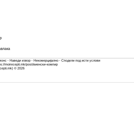
р
авлака
монс - Наведи извор - Некомерцијално - Сподели под исти услови
ps://moirecepti.mk/post/виенски-компир
cepti.mk) © 2026