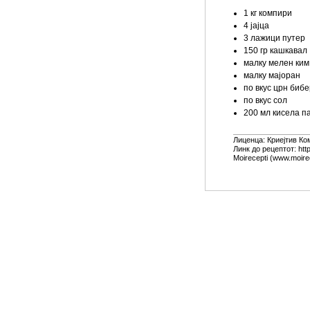
1 кг компири
4 јајца
3 лажици путер
150 гр кашкавал
малку мелен ким
малку мајоран
по вкус црн бибе
по вкус сол
200 мл кисела п
Лиценца:
Криејтив Ко
Линк до рецептот: htt
Moirecepti (www.moire