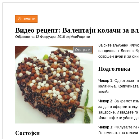
Испечати
Видео рецепт: Валентајн колачи за в
Објавено на 12 Февруари, 2016 од МоиРецепти
За сите вљубени, Фичо 
Отстрани
пандишпан. Лесен и бр
совршен дури и за оние
Подготовка
Чекор 1:
Од готовиот 
колачиња. Количината
желба.
Чекор 2:
За кремот изм
за да го оформите вку
зацврсне. Извадете го
Измешајте ги убаво да
Чекор 3:
Филувајте ги 
Состојки
Големината на колачит