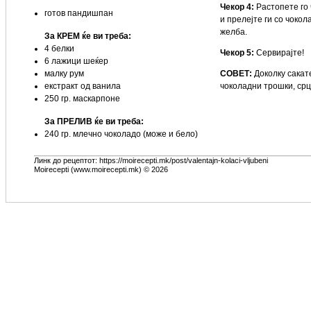
Чекор 4:
Растопете го 
готов пандишпан
и прелејте ги со чоко
желба.
За КРЕМ ќе ви треба:
4 белки
Чекор 5:
Сервирајте!
6 лажици шеќер
малку рум
СОВЕТ:
Доколку сакат
екстракт од ванила
чоколадни трошки, срц
250 гр. маскарпоне
За ПРЕЛИВ ќе ви треба:
240 гр. млечно чоколадо (може и бело)
Линк до рецептот: https://moirecepti.mk/post/valentajn-kolaci-vljubeni
Moirecepti (www.moirecepti.mk) © 2026