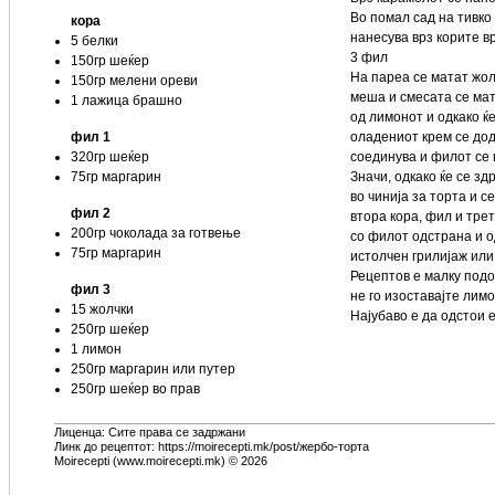
Во помал сад на тивко
кора
нанесува врз корите вр
5 белки
3 фил
150гр шеќер
На пареа се матат жол
150гр мелени ореви
меша и смесата се мат
1 лажица брашно
од лимонот и одкако ќе
фил 1
оладениот крем се дод
320гр шеќер
соединува и филот се 
75гр маргарин
Значи, одкако ќе се зд
во чинија за торта и с
фил 2
втора кора, фил и тре
200гр чоколада за готвење
со филот одстрана и од
75гр маргарин
истолчен грилијаж или
Рецептов е малку подол
фил 3
не го изоставајте лим
15 жолчки
Најубаво е да одстои е
250гр шеќер
1 лимон
250гр маргарин или путер
250гр шеќер во прав
Лиценца: Сите права се задржани
Линк до рецептот: https://moirecepti.mk/post/жербо-торта
Moirecepti (www.moirecepti.mk) © 2026