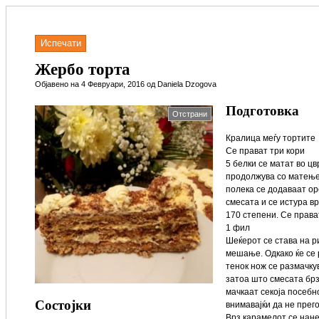
Испечати
Жербо торта
Објавено на 4 Февруари, 2016 од Daniela Dzogova
Подготовка
Отстрани
Кралица меѓу тортите
Се прават три кори
5 белки се матат во цв
продолжува со матење
полека се додаваат о
смесата и се истура вр
170 степени. Се прават
1 фил
Шеќерот се става на р
мешање. Одкако ќе се 
тенок нож се размачку
затоа што смесата брз
мачкаат секоја посебн
Состојки
внимавајќи да не прег
Врз карамелот се нане