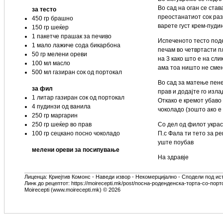
Во сад на оган се став
за тесто
преостанатиот сок раз
450 гр брашно
варете густ крем-пудин
150 гр шеќер
1 пакетче прашак за печиво
Испеченото тесто поде
1 мало лажиче сода бикарбона
печам во четвртасти п
50 гр мелени ореви
на 3 како што е на сл
100 мл масло
ама тоа ништо не смен
500 мл газиран сок од портокал
Во сад за матење пене
за фил
прав и додајте го изла
1 литар газиран сок од портокал
Откако е кремот убаво
4 пудинзи од ванила
чоколадо (зошто ако е 
250 гр маргарин
250 гр шеќер во прав
Со дел од филот украс
100 гр сецкано посно чоколадо
П.с Фала ти тето за р
уште поубав
мелени ореви за посипување
На здравје
Лиценца:
Криејтив Комонс - Наведи извор - Некомерцијално - Сподели под ис
Линк до рецептот: https://moirecepti.mk/post/посна-роденденска-торта-со-порт
Moirecepti (www.moirecepti.mk) © 2026