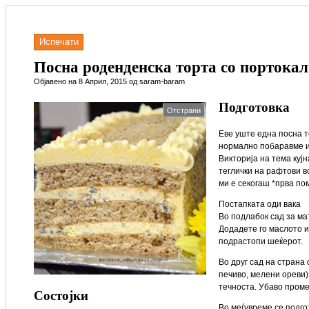
Испечати
Посна роденденска торта со портокал
Објавено на 8 Април, 2015 од saram-baram
Подготовка
Отстрани
Еве уште една посна т
нормално побаравме ид
Викторија на тема куј
теглички на рафтови в
ми е секогаш *прва пом
Постапката оди вака
Во подлабок сад за ма
Додадете го маслото и
подрастопи шеќерот.
Во друг сад на страна 
печиво, мелени ореви)
течноста. Убаво проме
Состојки
Во меѓувреме се подг