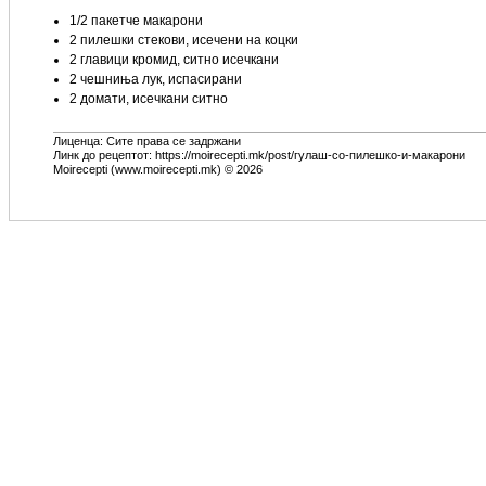
1/2 пакетче макарони
2 пилешки стекови, исечени на коцки
2 главици кромид, ситно исечкани
2 чешниња лук, испасирани
2 домати, исечкани ситно
Лиценца: Сите права се задржани
Линк до рецептот: https://moirecepti.mk/post/гулаш-со-пилешко-и-макарони
Moirecepti (www.moirecepti.mk) © 2026