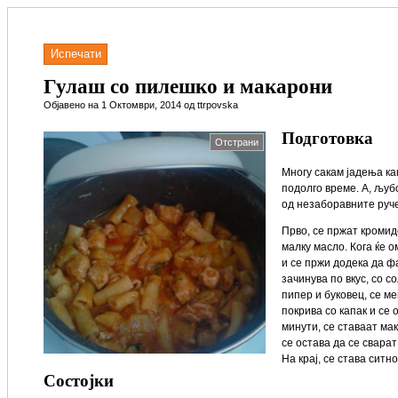
Испечати
Гулаш со пилешко и макарони
Објавено на 1 Октомври, 2014 од ttrpovska
Подготовка
Отстрани
Многу сакам јадења ка
подолго време. А, љуб
од незаборавните руче
Прво, се пржат кромид
малку масло. Кога ќе 
и се пржи додека да фа
зачинува по вкус, со с
пипер и буковец, се ме
покрива со капак и се 
минути, се ставаат ма
се остава да се свара
На крај, се става ситн
Состојки