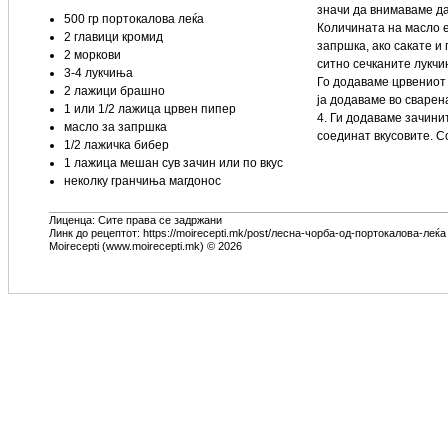
значи да внимаваме да
500 гр портокалова леќа
Количината на масло е
2 главици кромид
запршка, ако сакате и
2 моркови
ситно сечканите лукчи
3-4 лукчиња
Го додаваме црвениот
2 лажици брашно
ја додаваме во сварен
1 или 1/2 лажица црвен пипер
4. Ги додаваме зачини
масло за запршка
соединат вкусовите. С
1/2 лажичка бибер
1 лажица мешан сув зачин или по вкус
неколку гранчиња магдонос
Лиценца: Сите права се задржани
Линк до рецептот: https://moirecepti.mk/post/лесна-чорба-од-портокалова-леќа
Moirecepti (www.moirecepti.mk) © 2026