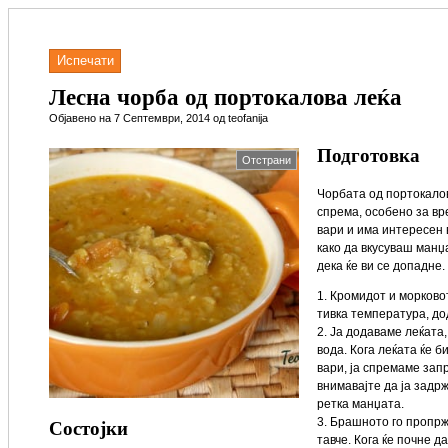
Испечати
Лесна чорба од портокалова леќа
Објавено на 7 Септември, 2014 од teofanija
Подготовка
Отстрани
Чорбата од портокалова
спрема, особено за вр
вари и има интересен в
како да вкусуваш манџ
дека ќе ви се допадне.
1. Кромидот и морково
тивка температура, до
2. Ја додаваме леќата,
вода. Кога леќата ќе б
вари, ја спремаме зап
внимавајте да ја задрж
ретка манџата.
Состојки
3. Брашното го пропржу
тавче. Кога ќе почне д