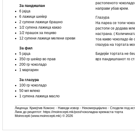
растопеното чоколадо 
За пандишпан
направи убав крем.
6 јајца
6 лажици шеќер
Глазура
2 супени лажици брашно
На пареа се топи чоко
1/2 супена лажица какао
растопи се додава млек
1/2 прашок за пециво
настрана. ( Количинат
12 супени лажици мелени ореви
тоа какво чоколадо ќе 
глазура на тортата мо
За фил
5 јајца
Бидејќи тортата не беш
350 гр шеќер во прав
врз пандишпанот го ст
200 гр чоколадо
1 маргарин
За глазура
100 гр чоколадо
50 мл млеко
1 супена лажица масло
Лиценца:
Криејтив Комонс - Наведи извор - Некомерцијално - Сподели под ис
Линк до рецептот: https://moirecepti.mk/post/чоколадна-кремаста-торта
Moirecepti (www.moirecepti.mk) © 2026