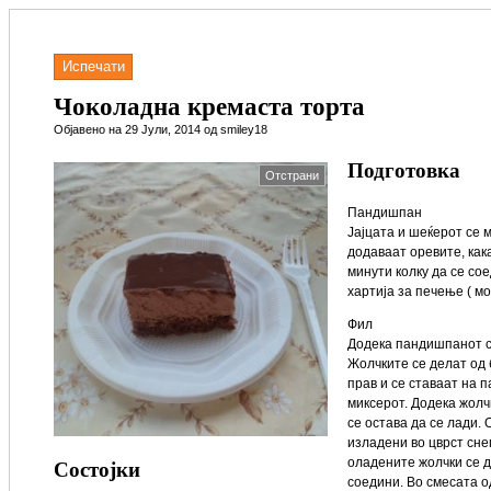
Испечати
Чоколадна кремаста торта
Објавено на 29 Јули, 2014 од smiley18
Подготовка
Отстрани
Пандишпан
Јајцата и шеќерот се м
додаваат оревите, как
минути колку да се сое
хартија за печење ( мо
Фил
Додека пандишпанот с
Жолчките се делат од 
прав и се ставаат на 
миксерот. Додека жолч
се остава да се лади.
изладени во цврст снег
Состојки
оладените жолчки се д
соедини. Во смесата о