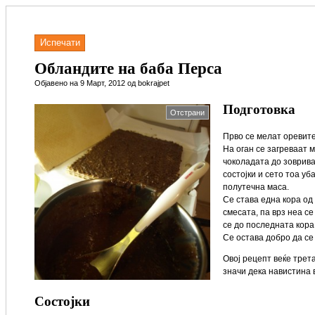
Испечати
Обландите на баба Перса
Објавено на 9 Март, 2012 од bokrajpet
Подготовка
Отстрани
Прво се мелат оревите,
На оган се загреваат 
чоколадата до зоврив
состојки и сето тоа у
полутечна маса.
Се става една кора од
смесата, па врз неа с
се до последната кора
Се остава добро да се 
Овој рецепт веќе трета
значи дека навистина в
Состојки