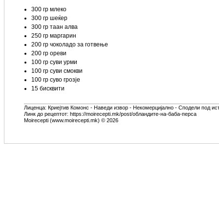
300 гр млеко
300 гр шеќер
300 гр таан алва
250 гр маргарин
200 гр чоколадо за готвење
200 гр ореви
100 гр суви урми
100 гр суви смокви
100 гр суво грозје
15 бисквити
Лиценца:
Криејтив Комонс - Наведи извор - Некомерцијално - Сподели под ис
Линк до рецептот: https://moirecepti.mk/post/обландите-на-баба-перса
Moirecepti (www.moirecepti.mk) © 2026