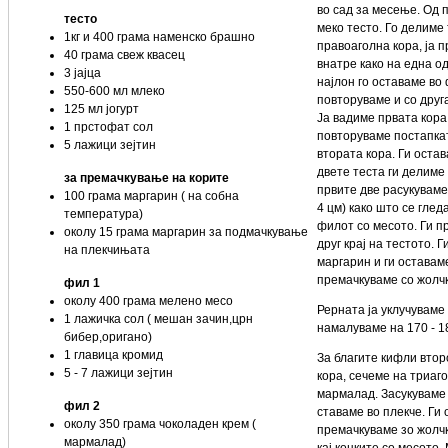
во сад за месење. Од 
тесто
меко тесто. Го делиме
1кг и 400 грама наменско брашно
правоаголна кора, ја 
40 грама свеж квасец
внатре како на една о
3 јајца
најлон го оставаме во
550-600 мл млеко
повторуваме и со друг
125 мл јогурт
Ја вадиме првата кора
1 прстофат сол
повторуваме постапкат
5 лажици зејтин
втората кора. Ги оста
двете теста ги делиме
за премачкување на корите
првите две расукуваме
100 грама маргарин ( на собна
4 цм) како што се глед
температура)
филот со месото. Ги п
околу 15 грама маргарин за подмачкување
друг крај на тестото. 
на плекчињата
маргарин и ги оставаме
премачкуваме со жолчк
фил 1
околу 400 грама мелено месо
Рерната ја уклучуваме
1 лажичка сол ( мешан зачин,црн
намалуваме на 170 - 1
бибер,оригано)
1 главица кромид
За благите кифли втор
5 - 7 лажици зејтин
кора, сечеме на триаг
мармалад. Засукуваме к
фил 2
ставаме во плекче. Ги
околу 350 грама чоколаден крем (
премачкуваме зо жолчк
мармалад)
кај коцките со месото