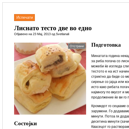
Испечати
Лиснато тесто две во едно
Објавено на 23 Мај, 2013 од Svetlanali
Подготовка
Отстрани
Минатата година нека
за риба погача со лисн
можеби ќе изгледа сли
тестото е на ист начин
стриктно да биде со м
сирење со јајца или к
исто како рибата погач
најмногу по вкусот и м
продолжение ќе ви го 
Кромидот го сецкаме с
зарумени. Го додаваме
минути. Потоа ги дод
Состојки
десетина минути (зачи
Квасецот го растворам