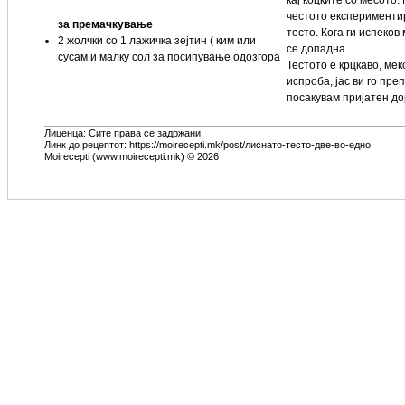
честото експериментир
за премачкување
тесто. Кога ги испеков
2 жолчки со 1 лажичка зејтин ( ким или
се допадна.
сусам и малку сол за посипување одозгора
Тестото е крцкаво, мек
испроба, јас ви го пр
посакувам пријатен до
Лиценца: Сите права се задржани
Линк до рецептот: https://moirecepti.mk/post/лиснато-тесто-две-во-едно
Moirecepti (www.moirecepti.mk) © 2026