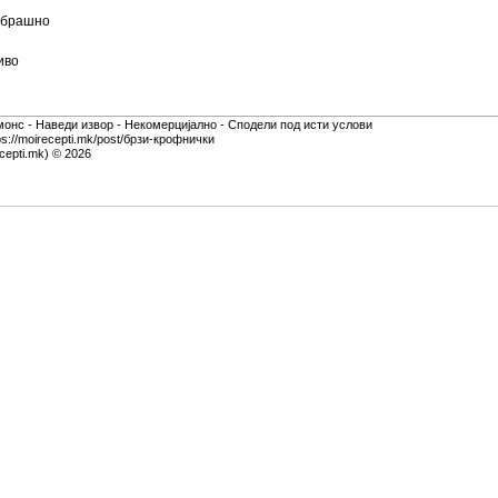
) брашно
иво
монс - Наведи извор - Некомерцијално - Сподели под исти услови
ps://moirecepti.mk/post/брзи-крофнички
cepti.mk) © 2026