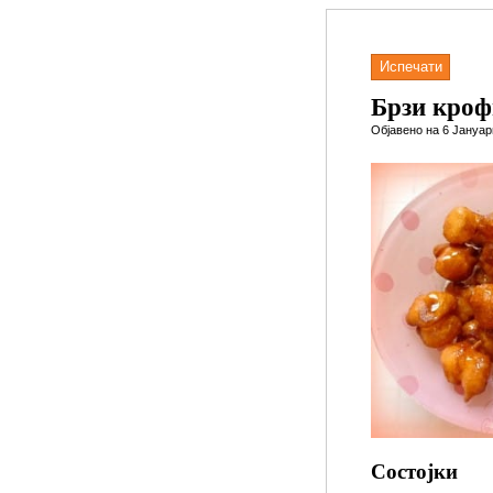
Испечати
Брзи кро
Објавено на 6 Јануар
Состојки