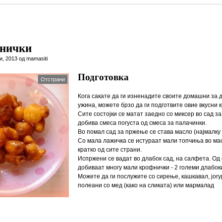
фнички
и, 2013 од mamasiti
Подготовка
Отстрани
Кога сакате да ги изненадите своите домашни за д
ужина, можете брзо да ги подготвите овие вкусни 
Сите состојки се матат заедно со миксер во сад з
добива смеса погуста од смеса за палачинки.
Во помал сад за пржење се става масло (најмалку 1
Со мала лажичка се истураат мали топчиња во ма
кратко од сите страни.
Испржени се вадат во длабок сад, на салфета. Од
добиваат многу мали крофнички - 2 големи длабок
Можете да ги послужите со сирење, кашкавал, јогурт
полеани со мед (како на сликата) или мармалад