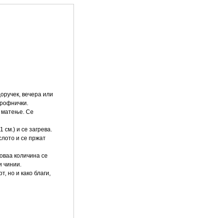
оручек, вечера или
крофнички.
а матење. Се
 см.) и се загрева.
слото и се пржат
 оваа количина се
и чинии.
, но и како благи,