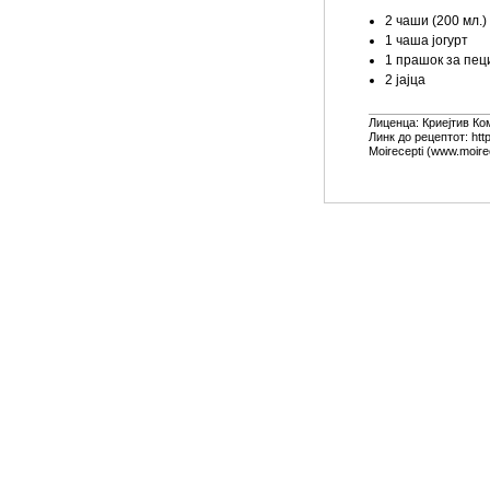
2 чаши (200 мл.
1 чаша јогурт
1 прашок за пец
2 јајца
Лиценца:
Криејтив Ко
Линк до рецептот: htt
Moirecepti (www.moire