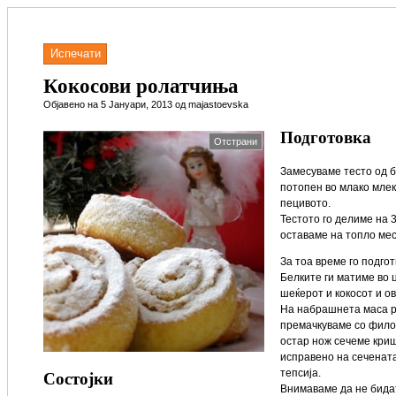
Испечати
Кокосови ролатчиња
Објавено на 5 Јануари, 2013 од majastoevska
Подготовка
Отстрани
Замесуваме тесто од б
потопен во млако млек
пецивото.
Тестото го делиме на 
оставаме на топло мес
За тоа време го подго
Белките ги матиме во 
шеќерот и кокосот и ов
На набрашнета маса р
премачкуваме со филот
остар нож сечеме криш
исправено на сечената
Состојки
тепсија.
Внимаваме да не бидат