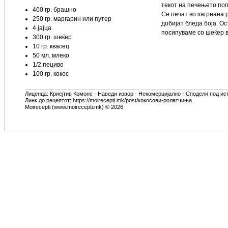
текот на печењето поп
400 гр. брашно
Се печат во загреана 
250 гр. маргарин или путер
добијат бледа боја. Ос
4 јајца
посипуваме со шеќер в
300 гр. шеќер
10 гр. квасец
50 мл. млеко
1/2 пециво
100 гр. кокос
Лиценца:
Криејтив Комонс - Наведи извор - Некомерцијално - Сподели под ис
Линк до рецептот: https://moirecepti.mk/post/кокосови-ролатчиња
Moirecepti (www.moirecepti.mk) © 2026