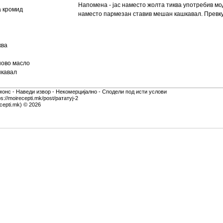
Напомена - јас наместо жолта тиква употребив мо
а кромид
наместо пармезан ставив мешан кашкавал. Превку
ква
ново масло
шкавал
монс - Наведи извор - Некомерцијално - Сподели под исти услови
s://moirecepti.mk/post/рататуј-2
cepti.mk) © 2026