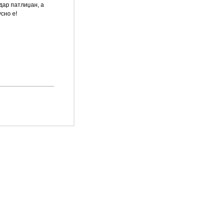
дар патлиџан, а
сно е!