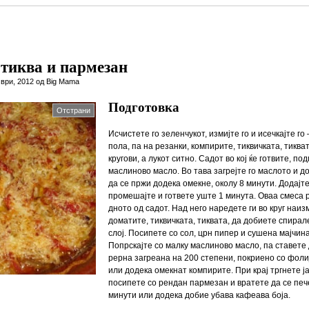
 тиква и пармезан
ври, 2012 од Big Mama
Подготовка
Отстрани
Исчистете го зеленчукот, измијте го и исечкајте го
пола, па на резанки, компирите, тиквичката, тиква
кругови, а лукот ситно. Садот во кој ќе готвите, под
маслиново масло. Во тава загрејте го маслото и д
да се пржи додека омекне, околу 8 минути. Додајте
промешајте и гответе уште 1 минута. Оваа смеса 
дното од садот. Над него наредете ги во круг наи
доматите, тиквичката, тиквата, да добиете спирал
слој. Посипете со сол, црн пипер и сушена мајчин
Попрскајте со малку маслиново масло, па ставете 
рерна загреана на 200 степени, покриено со фолиј
или додека омекнат компирите. При крај тргнете ј
посипете со рендан пармезан и вратете да се печ
минути или додека добие убава кафеава боја.