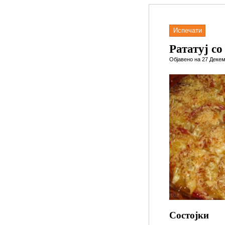
Испечати
Рататуј со
Објавено на 27 Декем
Состојки