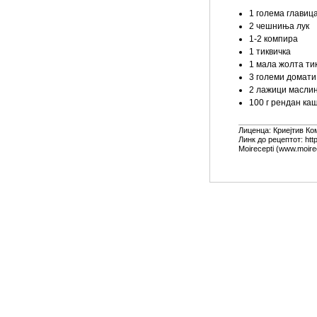
1 голема главиц
2 чешниња лук
1-2 компира
1 тиквичка
1 мала жолта ти
3 големи домати
2 лажици масли
100 г рендан ка
Лиценца:
Криејтив Ко
Линк до рецептот: http
Moirecepti (www.moire