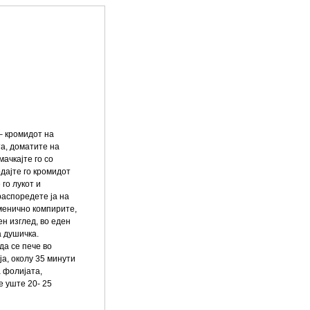
 – кромидот на
та, доматите на
мачкајте го со
одајте го кромидот
 го лукот и
распоредете ја на
зменично компирите,
ен изглед, во еден
а душичка.
да се пече во
а, околу 35 минути
а фолијата,
е уште 20- 25