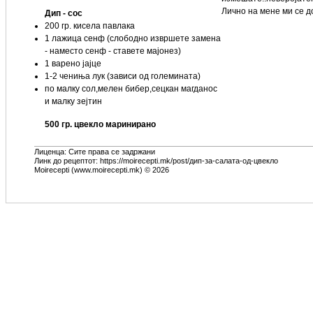
Лично на мене ми се д
Дип - сос
200 гр. кисела павлака
1 лажица сенф (слободно извршете замена
- наместо сенф - ставете мајонез)
1 варено јајце
1-2 чениња лук (зависи од големината)
по малку сол,мелен бибер,сецкан магданос
и малку зејтин
500 гр. цвекло маринирано
Лиценца: Сите права се задржани
Линк до рецептот: https://moirecepti.mk/post/дип-за-салата-од-цвекло
Moirecepti (www.moirecepti.mk) © 2026