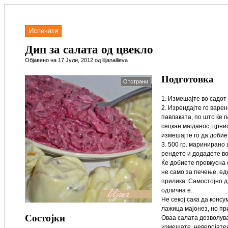
Испечати
Дип за салата од цвекло
Објавено на 17 Јули, 2012 од liljanailieva
Подготовка
Отстрани
1. Измешајте во садот
2. Изрендајте го варе
павлаката, по што ќе г
сецкан магданос, црни
измешајте го да добие
3. 500 гр. маринирано 
рендето и додадете в
Ќе добиете превкусна 
не само за печење, ед
прилика. Самостојно д
одлична е.
Не секој сака да конс
лажица мајонез, но пр
Состојки
Оваа салата дозволува
измешате..неверојатен